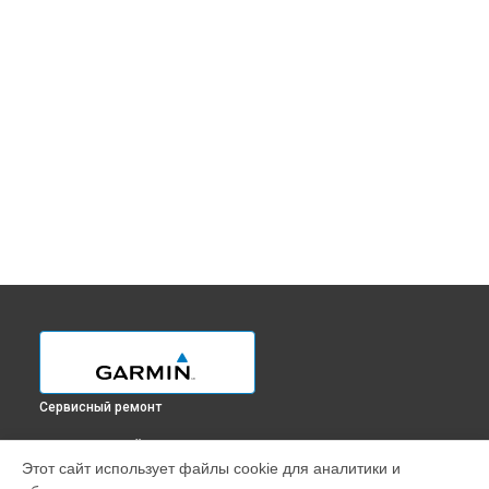
Сервисный ремонт
ВЫБЕРИ СВОЙ ГОРОД
Этот сайт использует файлы cookie для аналитики и
Замена Wi-Fi смарт-часов FENIX 7X PRO Garmin в