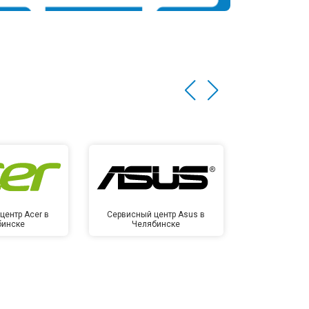
центр Acer в
Сервисный центр Asus в
Сервисный
бинске
Челябинске
Челя