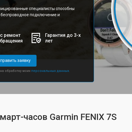
фицированные специалисты способны
я беспроводное подключение и
с ремонт
Гарантия до 3-х
обращения
лет
править заявку
 на обработку моих
персональных данных.
смарт-часов Garmin FENIX 7S