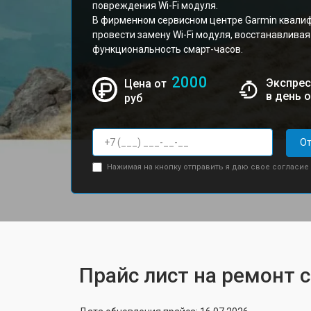
повреждения Wi-Fi модуля.
В фирменном сервисном центре Garmin квали
провести замену Wi-Fi модуля, восстанавлива
функциональность смарт-часов.
2000
Экспрес
Цена от
в день 
руб
От
Нажимая на кнопку отправить я даю свое согласие
Прайс лист на ремонт 