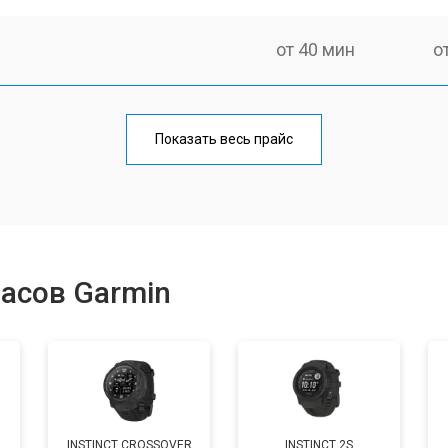
от 40 мин
о
от 60 мин
о
Показать весь прайс
от 40 мин
о
от 50 мин
о
асов Garmin
от 40 мин
о
от 60 мин
о
INSTINCT CROSSOVER
INSTINCT 2S