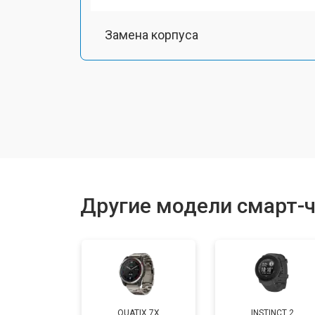
Замена корпуса
Замена аккумулятора
Замена экрана
Замена шлейфа матрицы
Другие модели смарт-ч
Замена микрофона
Замена кнопки включения
QUATIX 7X
INSTINCT 2