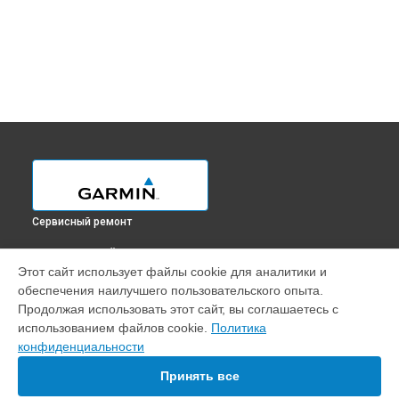
Сервисный ремонт
ВЫБЕРИ СВОЙ ГОРОД
Этот сайт использует файлы cookie для аналитики и
Ремонт GPS-модуля навигатора Oregon 450 Garmin в
обеспечения наилучшего пользовательского опыта.
Краснодаре
Продолжая использовать этот сайт, вы соглашаетесь с
Ремонт GPS-модуля навигатора Oregon 450 Garmin в
использованием файлов cookie.
Политика
Ростове-на-Дону
конфиденциальности
Ремонт GPS-модуля навигатора Oregon 450 Garmin в
Нижнем Новгороде
Принять все
Ремонт GPS-модуля навигатора Oregon 450 Garmin в