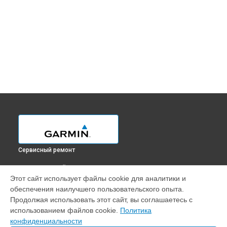
Сервисный ремонт
ВЫБЕРИ СВОЙ ГОРОД
Этот сайт использует файлы cookie для аналитики и
Замена динамика навигатора ETREX 22X Garmin в
обеспечения наилучшего пользовательского опыта.
Краснодаре
Продолжая использовать этот сайт, вы соглашаетесь с
Замена динамика навигатора ETREX 22X Garmin в
Ростове-
использованием файлов cookie.
Политика
на-Дону
конфиденциальности
Замена динамика навигатора ETREX 22X Garmin в
Нижнем