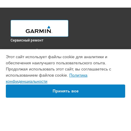
Сервисный ремонт
ВЫБЕРИ СВОЙ ГОРОД
Этот сайт использует файлы cookie для аналитики и
Калибровка картплоттера GPSMAP 8412 Garmin в
обеспечения наилучшего пользовательского опыта.
Краснодаре
Продолжая использовать этот сайт, вы соглашаетесь с
Калибровка картплоттера GPSMAP 8412 Garmin в
Ростове-
использованием файлов cookie.
Политика
на-Дону
конфиденциальности
Калибровка картплоттера GPSMAP 8412 Garmin в
Нижнем
Новгороде
Принять все
Калибровка картплоттера GPSMAP 8412 Garmin в
Новосибирске
Калибровка картплоттера GPSMAP 8412 Garmin в
Челябинске
Калибровка картплоттера GPSMAP 8412 Garmin в
УСТРОЙСТВА
Екатеринбурге