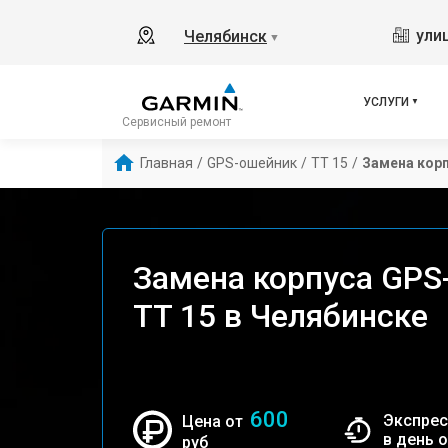
ули
Челябинск
▼
УСЛУГИ
Сервисный ремонт
Главная
/
GPS-ошейник
/
TT 15
/
Замена кор
Замена корпуса GPS
TT 15 в Челябинске
600
Экспрес
Цена от
в день 
руб