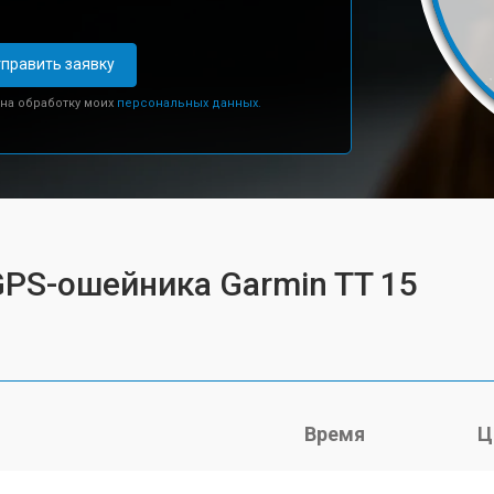
править заявку
 на обработку моих
персональных данных.
GPS-ошейника Garmin TT 15
Время
Ц