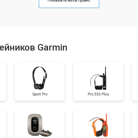
Показать весь прайс
от 60 мин
о
от 40 мин
о
ейников Garmin
от 60 мин
о
от 40 мин
о
Sport Pro
Pro 550 Plus