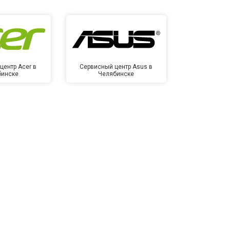
центр Acer в
Сервисный центр Asus в
Сервисный
бинске
Челябинске
Челя