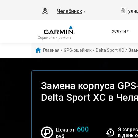
ули
Челябинск
▼
УСЛУГИ
Сервисный ремонт
Главная
/
GPS-ошейник
/
Delta Sport XC
/
Зам
Замена корпуса GPS
Delta Sport XC в Чел
600
Экспрес
Цена от
в день 
руб