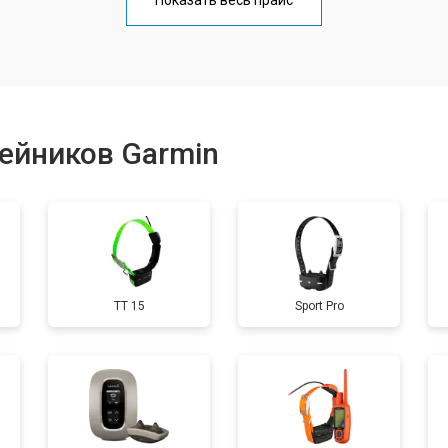
Показать весь прайс
от 60 мин
о
от 40 мин
о
ейников Garmin
от 60 мин
о
от 40 мин
о
TT 15
Sport Pro