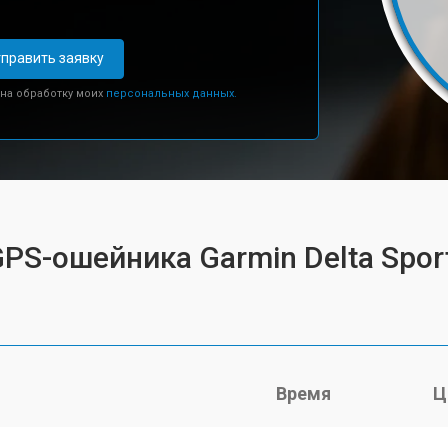
править заявку
 на обработку моих
персональных данных.
PS-ошейника Garmin Delta Spor
Время
Ц