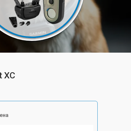
t XC
ена