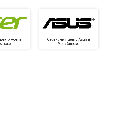
центр Acer в
Сервисный центр Asus в
Сервисный
бинске
Челябинске
Челя