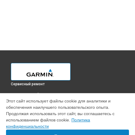
Сервисный ремонт
ВЫБЕРИ СВОЙ ГОРОД
Этот сайт использует файлы cookie для аналитики и
Замена контроллер питания GPS-ошейника Delta Smart
обеспечения наилучшего пользовательского опыта.
Garmin в
Краснодаре
Продолжая использовать этот сайт, вы соглашаетесь с
Замена контроллер питания GPS-ошейника Delta Smart
использованием файлов cookie.
Политика
Garmin в
Ростове-на-Дону
конфиденциальности
Замена контроллер питания GPS-ошейника Delta Smart
Garmin в
Нижнем Новгороде