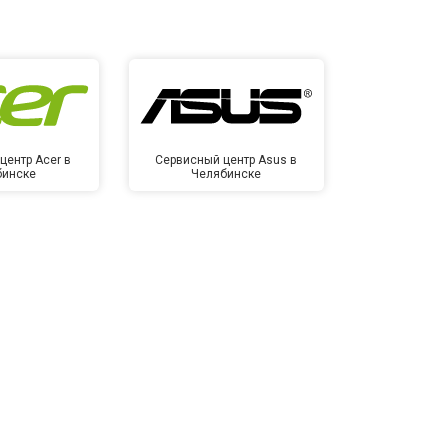
центр Acer в
Сервисный центр Asus в
Сервисный
бинске
Челябинске
Челя