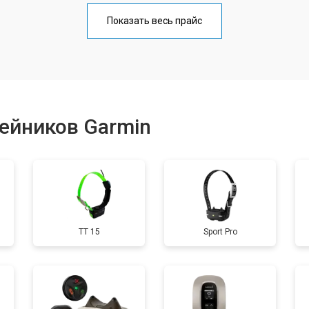
от 40 мин
о
Показать весь прайс
от 60 мин
о
от 40 мин
о
ейников Garmin
от 60 мин
о
от 40 мин
о
TT 15
Sport Pro