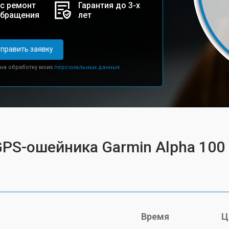
с ремонт
Гарантия до 3-х
обращения
лет
править заявку
 на обработку моих
персональных данных.
GPS-ошейника Garmin Alpha 100
Время
Ц