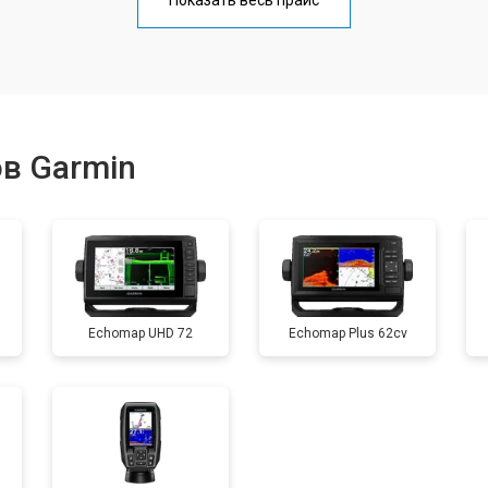
Показать весь прайс
ки
от 40 мин
о
от 40 мин
о
в Garmin
от 60 мин
о
от 40 мин
о
Echomap UHD 72
Echomap Plus 62cv
от 60 мин
о
от 40 мин
о