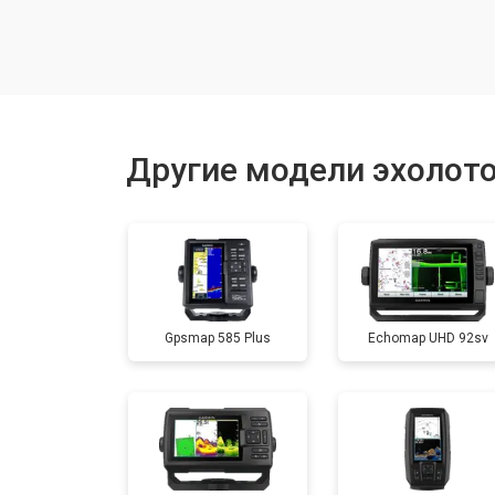
Замена микросхем системной логи
Замена процессора
Другие модели эхолото
Прошивка
Замена разъёма
Gpsmap 585 Plus
Echomap UHD 92sv
Замена лампы
Замена зуммера