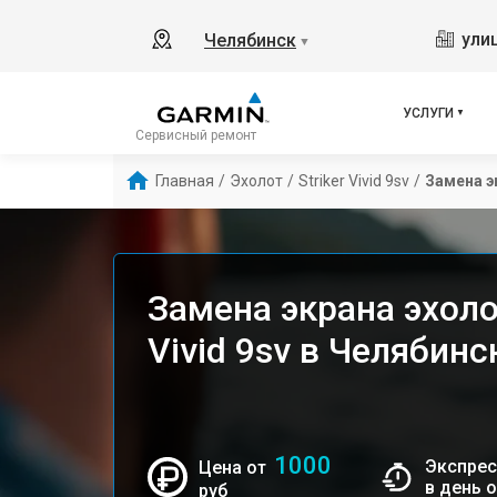
ули
Челябинск
▼
УСЛУГИ
Сервисный ремонт
Главная
/
Эхолот
/
Striker Vivid 9sv
/
Замена э
Замена экрана эхолот
Vivid 9sv в Челябинс
1000
Экспрес
Цена от
в день 
руб