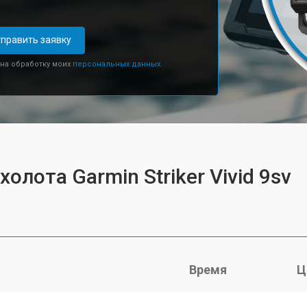
править заявку
 на обработку моих
персональных данных.
олота Garmin Striker Vivid 9sv
Время
Ц