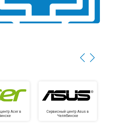
центр Acer в
Сервисный центр Asus в
Сервисный
бинске
Челябинске
Челя