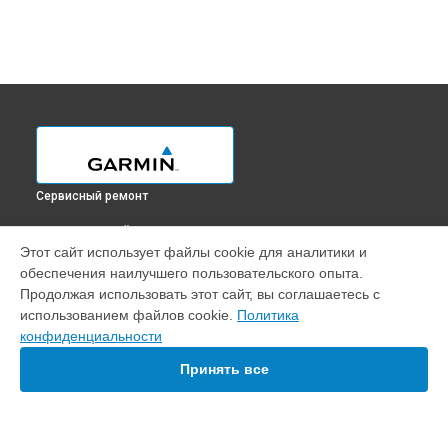
Сервисный ремонт
ВЫБЕРИ СВОЙ ГОРОД
Этот сайт использует файлы cookie для аналитики и
Замена экрана эхолота Gpsmap 585 Plus Garmin в
обеспечения наилучшего пользовательского опыта.
Краснодаре
Продолжая использовать этот сайт, вы соглашаетесь с
Замена экрана эхолота Gpsmap 585 Plus Garmin в
Ростове-
использованием файлов cookie.
Политика
на-Дону
конфиденциальности
Замена экрана эхолота Gpsmap 585 Plus Garmin в
Нижнем
Новгороде
Принять все
Замена экрана эхолота Gpsmap 585 Plus Garmin в
Новосибирске
Замена экрана эхолота Gpsmap 585 Plus Garmin в
Челябинске