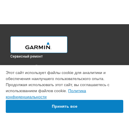
Сервисный ремонт
ВЫБЕРИ СВОЙ ГОРОД
Этот сайт использует файлы cookie для аналитики и
Ремонт кнопки эхолота Echomap Plus 62cv Garmin в
обеспечения наилучшего пользовательского опыта.
Краснодаре
Продолжая использовать этот сайт, вы соглашаетесь с
Ремонт кнопки эхолота Echomap Plus 62cv Garmin в
использованием файлов cookie.
Политика
Ростове-на-Дону
конфиденциальности
Ремонт кнопки эхолота Echomap Plus 62cv Garmin в
Нижнем Новгороде
Принять все
Ремонт кнопки эхолота Echomap Plus 62cv Garmin в
Новосибирске
Ремонт кнопки эхолота Echomap Plus 62cv Garmin в
Челябинске