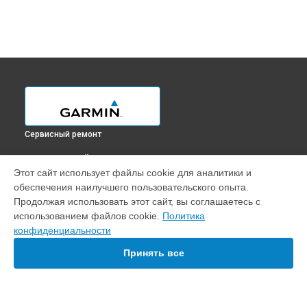
Сервисный ремонт
ВЫБЕРИ СВОЙ ГОРОД
Этот сайт использует файлы cookie для аналитики и
Диагностика эхолота Echomap Plus 42cv Garmin в
обеспечения наилучшего пользовательского опыта.
Краснодаре
Продолжая использовать этот сайт, вы соглашаетесь с
Диагностика эхолота Echomap Plus 42cv Garmin в
Ростове-
использованием файлов cookie.
Политика
на-Дону
конфиденциальности
Диагностика эхолота Echomap Plus 42cv Garmin в
Нижнем
Новгороде
Принять все
Диагностика эхолота Echomap Plus 42cv Garmin в
Новосибирске
Диагностика эхолота Echomap Plus 42cv Garmin в
Челябинске